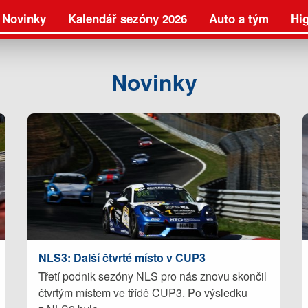
Novinky
Kalendář sezóny 2026
Auto a tým
Hig
Novinky
NLS3: Další čtvrté místo v CUP3
Třetí podnik sezóny NLS pro nás znovu skončil
čtvrtým místem ve třídě CUP3. Po výsledku