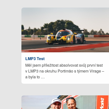
LMP3 Test
Měl jsem příležitost absolvovat svůj první test
v LMP3 na okruhu Portimão s týmem Virage –
a byla to …