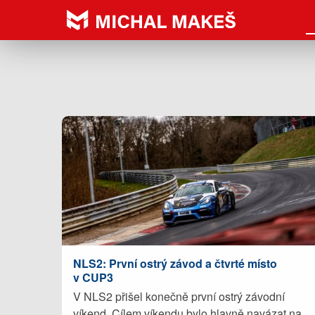
NLS2: První ostrý závod a čtvrté místo
v CUP3
V NLS2 přišel konečně první ostrý závodní
víkend. Cílem víkendu bylo hlavně navázat na