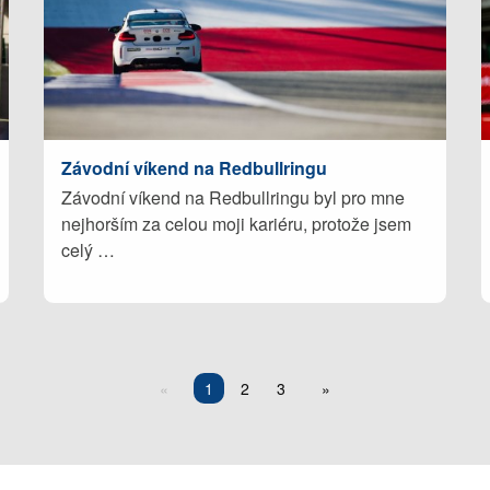
Závodní víkend na Redbullringu
Závodní víkend na Redbullringu byl pro mne
nejhorším za celou moji kariéru, protože jsem
celý …
1
2
3