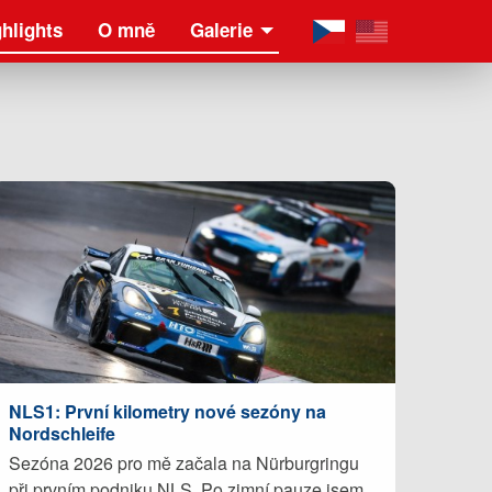
hlights
O mně
Galerie
NLS1: První kilometry nové sezóny na
Nordschleife
Sezóna 2026 pro mě začala na Nürburgringu
při prvním podniku NLS. Po zimní pauze jsem