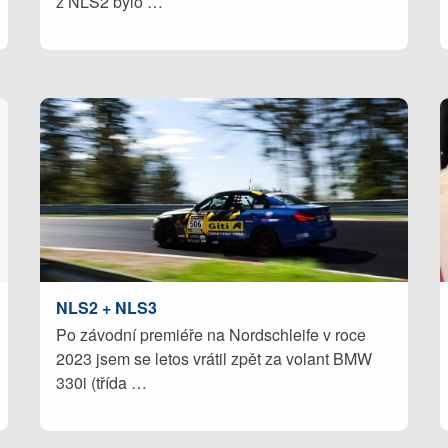
z NLS2 bylo …
NLS2 + NLS3
Po závodní premiéře na Nordschleife v roce
2023 jsem se letos vrátil zpět za volant BMW
330i (třída …